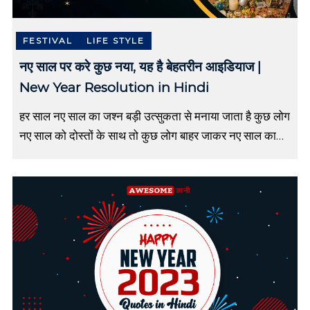
d
u
c
FESTIVAL
LIFE STYLE
a
नए साल पर करे कुछ नया, यह है बेहतरीन आइडियाज |
t
i
New Year Resolution in Hindi
o
n
हर साल नए साल का जश्न बड़ी उत्सुकता से मनाया जाता है कुछ लोग
b
नए साल को दोस्तों के साथ तो कुछ लोग बाहर जाकर नए साल का
l
o
जश्न मनाते […]
g
s
,
C
a
r
e
e
r
r
e