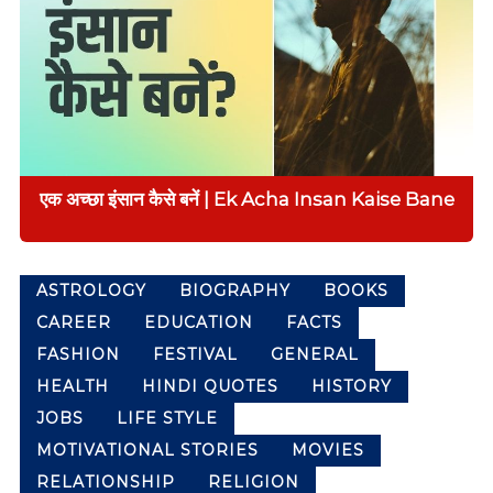
e
e
r
d
r
g
e
e
a
l
t
e
d
एक अच्छा इंसान कैसे बनें | Ek Acha Insan Kaise Bane
b
l
o
g
ASTROLOGY
BIOGRAPHY
BOOKS
s
i
CAREER
EDUCATION
FACTS
n
FASHION
FESTIVAL
GENERAL
h
HEALTH
HINDI QUOTES
HISTORY
i
n
JOBS
LIFE STYLE
d
MOTIVATIONAL STORIES
MOVIES
i
,
RELATIONSHIP
RELIGION