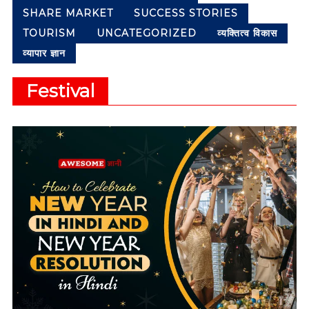
M
SHARE MARKET
SUCCESS STORIES
e
a
TOURISM
UNCATEGORIZED
व्यक्तित्व विकास
n
व्यापार ज्ञान
i
n
g
Festival
f
u
l
H
i
n
d
i
Q
u
o
t
e
s
,
E