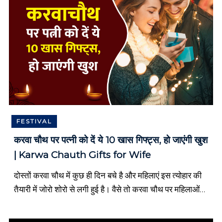
s
t
o
r
y
i
n
H
i
n
d
i
FESTIVAL
,
H
करवा चौथ पर पत्नी को दें ये 10 खास गिफ्ट्स, हो जाएंगी खुश
i
| Karwa Chauth Gifts for Wife
n
d
i
दोस्तों करवा चौथ में कुछ ही दिन बचे है और महिलाएं इस त्योहार की
S
तैयारी में जोरो शोरो से लगी हुई है। वैसे तो करवा चौथ पर महिलाओं
l
को गिफ्ट […]
o
g