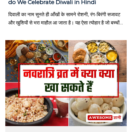
do We Celebrate Diwali in Hindi
T
o
d
दिवाली का नाम सुनते ही आँखों के सामने रोशनी, रंग-बिरंगी सजावट
a
और खुशियों से भरा माहौल आ जाता है। यह ऐसा त्योहार है जो बच्चों
y
से लेकर बुजुर्गों तक हर […]
T
h
o
u
g
h
t
s
i
n
h
i
n
d
i
o
r
s