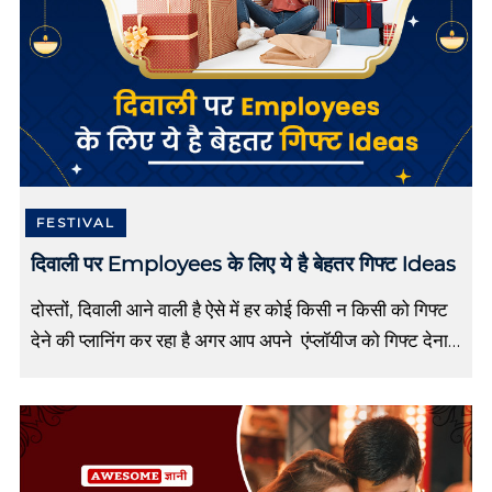
t
o
r
i
e
s
,
E
s
s
FESTIVAL
a
दिवाली पर Employees के लिए ये है बेहतर गिफ्ट Ideas
y
i
n
दोस्तों, दिवाली आने वाली है ऐसे में हर कोई किसी न किसी को गिफ्ट
h
देने की प्लानिंग कर रहा है अगर आप अपने एंप्लॉयीज को गिफ्ट देना
i
चाहते है परन्तु […]
n
d
i
,
H
i