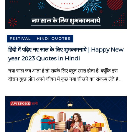
a
l
t
e
d
i
n
FESTIVAL
HINDI QUOTES
f
हिंदी में पढ़िए नए साल के लिए शुभकामनाये | Happy New
o
m
year 2023 Quotes in Hindi
a
r
नया साल जब आता है तो सबके लिए बहुत ख़ास होता है, क्यूंकि इस
t
दौरान कुछ लोग अपने जीवन में कुछ नया सीखने का संकल्प लेते है तो
i
o
कुछ लोग […]
n
,
H
i
n
d
i
S