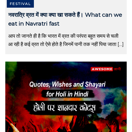
FESTIVAL
u
v
नवरात्रि व्रत में क्या क्या खा सकते हैं। What can we
i
eat in Navratri fast
c
h
a
आप तो जानते ही है कि भारत में व्रत की परंपरा बहुत समय से चली
r
आ रही है कई व्रत तो ऐसे होते है जिनमें पानी तक नहीं पिया जाता […]
,
g
u
e
s
t
b
l
o
g
p
o
s
t
i