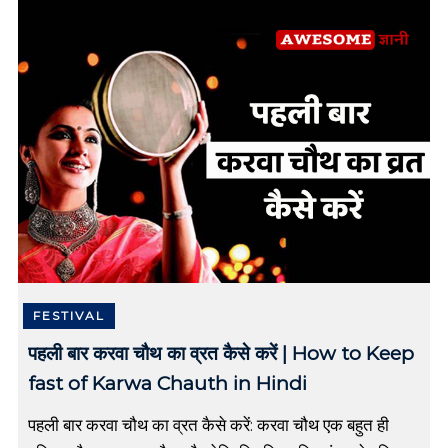
a
n
s
,
H
i
n
d
i
B
i
o
g
r
a
p
FESTIVAL
h
y
पहली बार करवा चौथ का व्रत कैसे करें | How to Keep
,
fast of Karwa Chauth in Hindi
M
o
t
पहली बार करवा चौथ का व्रत कैसे करें: करवा चौथ एक बहुत ही
i