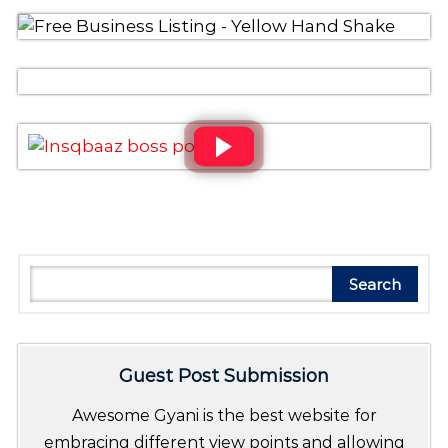
a
v
i
g
a
t
i
Search
Search
o
n
Guest Post Submission
Awesome Gyani is the best website for
embracing different view points and allowing