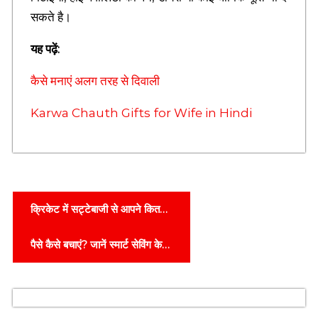
n
सकते है।
g
.
यह पढ़ें:
कैसे मनाएं अलग तरह से दिवाली
Karwa Chauth Gifts for Wife in Hindi
P
क्रिकेट में सट्टेबाजी से आपने कितना
o
खोया और कितना कमाया?
पैसे कैसे बचाएं? जानें स्मार्ट सेविंग के
s
बेहतरीन तरीके
t
n