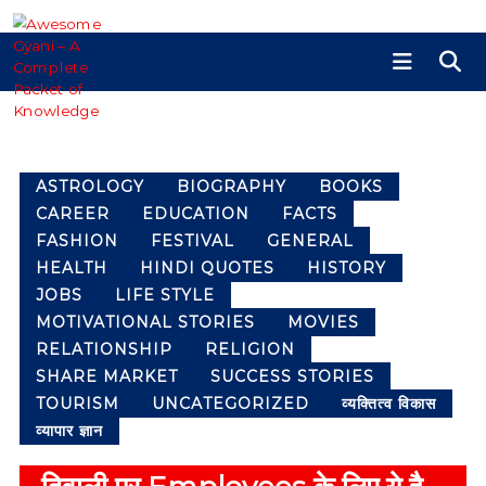
S
k
i
A
A
p
w
w
e
t
e
s
o
s
o
c
o
m
ASTROLOGY
BIOGRAPHY
BOOKS
o
m
e
CAREER
EDUCATION
FACTS
G
n
e
FASHION
FESTIVAL
GENERAL
y
t
G
HEALTH
HINDI QUOTES
HISTORY
a
y
e
n
JOBS
LIFE STYLE
a
n
i
MOTIVATIONAL STORIES
MOVIES
n
i
t
RELATIONSHIP
RELIGION
s
i
SHARE MARKET
SUCCESS STORIES
a
–
H
TOURISM
UNCATEGORIZED
व्यक्तित्व विकास
A
i
व्यापार ज्ञान
C
n
o
d
i