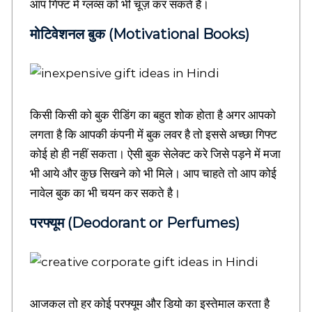
आप गिफ्ट में ग्लव्स को भी चूज़ कर सकते है।
T
o
मोटिवेशनल बुक (Motivational Books)
d
a
y
T
h
o
किसी किसी को बुक रीडिंग का बहुत शोक होता है अगर आपको
u
g
लगता है कि आपकी कंपनी में बुक लवर है तो इससे अच्छा गिफ्ट
h
कोई हो ही नहीं सकता। ऐसी बुक सेलेक्ट करे जिसे पड़ने में मजा
t
s
भी आये और कुछ सिखने को भी मिले। आप चाहते तो आप कोई
i
नावेल बुक का भी चयन कर सकते है।
n
h
परफ्यूम (Deodorant or Perfumes)
i
n
d
i
o
r
आजकल तो हर कोई परफ्यूम और डियो का इस्तेमाल करता है
s