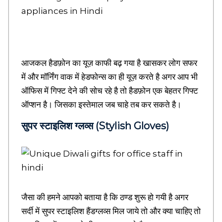
v
a
t
i
o
n
आजकल हैडफ़ोन का यूज़ काफी बढ़ गया है खासकर लोग सफर
a
में और मॉर्निंग वाक में हेडफोन्स का ही यूज़ करते है अगर आप भी
l
Q
ऑफिस में गिफ्ट देने की सोच रहे है तो हैडफ़ोन एक बेहतर गिफ्ट
u
ऑप्शन है। जिसका इस्तेमाल जब चाहे तब कर सकते है।
o
t
सुपर स्‍टाइलिश ग्‍लव्‍स (Stylish Gloves)
e
s
i
n
H
i
n
d
जैसा की हमने आपको बताया है कि ठण्ड शुरू हो गयी है अगर
i
सर्दी में सुपर स्टाइलिश हैंडग्‍लव्‍स मिल जाये तो और क्या चाहिए तो
,