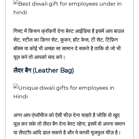
d
u
c
a
t
गिफ्ट में किचन क्रॉकरी देना बेस्ट आईडिया है इसमें आप बाउल
i
सेट, स्टील का डिनर सेट, कुकर, हॉट केस, टी सेट, टिफ़िन
o
बॉक्स या कोई भी अच्छा सा सामान दे सकते है ताकि वो जो भी
n
b
यूज़ करे तो आपको याद करे।
l
o
लैदर बैग (Leather Bag)
g
s
,
C
a
r
e
अगर आप एंप्लॉयीज को ऐसी चीज़ देना चाहते है जोकि वो खुद
e
r
यूज़ कर सके तो लैदर बैग देना बेस्ट रहेगा, इसमें वो अपना समान
r
या लैपटॉप आदि डाल सकते है और ये काफी यूजफुल चीज़ है।
e