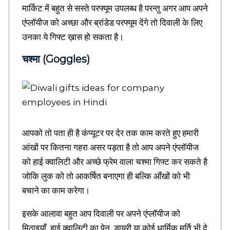
मार्किट में बहुत से सस्ते परफ्यूम उपलब्ध है परन्तु अगर आप अपने
u
v
एंप्लॉयीज को अच्छा और ब्रांडेड परफ्यूम देंगे तो दिवाली के लिए
i
उनका ये गिफ्ट ख़ास हो सकता है।
c
h
चश्मा (Goggles)
a
r
,
g
u
e
s
आपको तो पता ही है कंप्यूटर पर देर तक काम करते हुए हमारी
t
b
आंखों पर कितना गहरा असर पड़ता है तो आप अपने एंप्लॉयीज
l
को हाई क्वालिटी और अच्छे फ्रेम वाला चश्मा गिफ्ट कर सकते है
o
g
जोकि लुक को तो आकर्षित बनाएगा ही बल्कि आँखों को भी
p
बचाने का काम करेगा।
o
s
इसके आलावा बहुत आप दिवाली पर अपने एंप्लॉयीज को
t
i
मिठाइयाँ, हाई क्वालिटी का पेन, डायरी या कोई धार्मिक मूर्ति भी दे