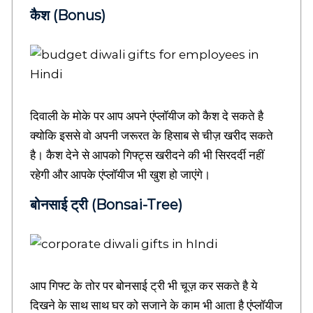
e
e
कैश (Bonus)
r
d
r
g
e
e
a
l
t
e
दिवाली के मोके पर आप अपने एंप्लॉयीज को कैश दे सकते है
d
b
क्योकि इससे वो अपनी जरूरत के हिसाब से चीज़ खरीद सकते
l
है। कैश देने से आपको गिफ्ट्स खरीदने की भी सिरदर्दी नहीं
o
रहेगी और आपके एंप्लॉयीज भी खुश हो जाएंगे।
g
s
बोनसाई ट्री (Bonsai-Tree)
i
n
h
i
n
d
आप गिफ्ट के तोर पर बोनसाई ट्री भी चूज़ कर सकते है ये
i
,
दिखने के साथ साथ घर को सजाने के काम भी आता है एंप्लॉयीज