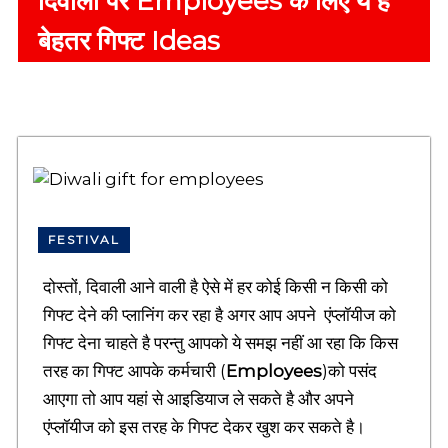
दिवाली पर Employees के लिए ये है
m
l
p
बेहतर गिफ्ट Ideas
a
l
n
e
g
t
u
a
e
g
P
e
a
w
c
e
k
b
s
FESTIVAL
e
i
t
t
दोस्तों, दिवाली आने वाली है ऐसे में हर कोई किसी न किसी को
o
e
गिफ्ट देने की प्लानिंग कर रहा है अगर आप अपने एंप्लॉयीज को
f
f
K
o
गिफ्ट देना चाहते है परन्तु आपको ये समझ नहीं आ रहा कि किस
r
n
तरह का गिफ्ट आपके कर्मचारी (
Employees
)को पसंद
c
o
आएगा तो आप यहां से आइडियाज ले सकते है और अपने
a
w
r
एंप्लॉयीज को इस तरह के गिफ्ट देकर खुश कर सकते है।
l
e