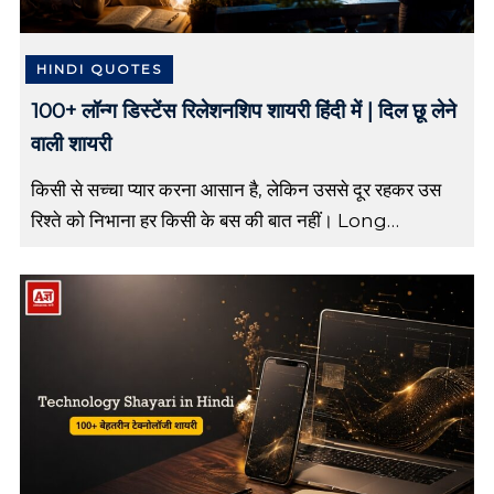
u
v
i
HINDI QUOTES
c
100+ लॉन्ग डिस्टेंस रिलेशनशिप शायरी हिंदी में | दिल छू लेने
h
a
वाली शायरी
r
,
किसी से सच्चा प्यार करना आसान है, लेकिन उससे दूर रहकर उस
g
रिश्ते को निभाना हर किसी के बस की बात नहीं। Long
u
e
Distance Relationship (LDR) में प्यार, भरोसा, इंतज़ार
s
[…]
t
b
l
o
g
p
o
s
t
i