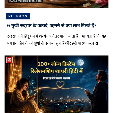
T
o
d
RELIGION
a
y
6 मुखी रुद्राक्ष के फायदे: पहनने से क्या लाभ मिलते हैं?
T
h
रुद्राक्ष को हिंदू धर्म में अत्यंत पवित्र माना जाता है। मान्यता है कि यह
o
u
भगवान शिव के आंसुओं से उत्पन्न हुआ है और इसे धारण करने से
g
व्यक्ति को आध्यात्मिक, […]
h
t
s
i
n
h
i
n
d
i
o
r
s