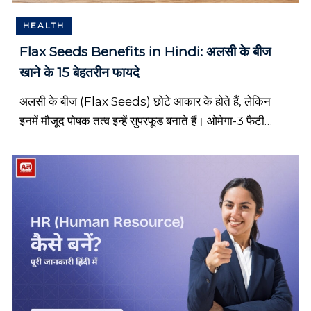
a
n
HEALTH
s
,
Flax Seeds Benefits in Hindi: अलसी के बीज
H
खाने के 15 बेहतरीन फायदे
i
n
d
अलसी के बीज (Flax Seeds) छोटे आकार के होते हैं, लेकिन
i
इनमें मौजूद पोषक तत्व इन्हें सुपरफूड बनाते हैं। ओमेगा-3 फैटी
B
एसिड, फाइबर, प्रोटीन, एंटीऑक्सीडेंट और कई जरूरी विटामिन एवं
i
o
[…]
g
r
a
p
h
y
,
M
o
t
i