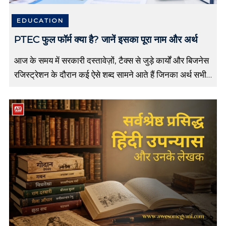
a
l
EDUCATION
t
e
PTEC फुल फॉर्म क्या है? जानें इसका पूरा नाम और अर्थ
d
i
आज के समय में सरकारी दस्तावेज़ों, टैक्स से जुड़े कार्यों और बिजनेस
n
रजिस्ट्रेशन के दौरान कई ऐसे शब्द सामने आते हैं जिनका अर्थ सभी
f
o
लोगों को पता नहीं होता। PTEC […]
m
a
r
t
i
o
n
,
H
i
n
d
i
S