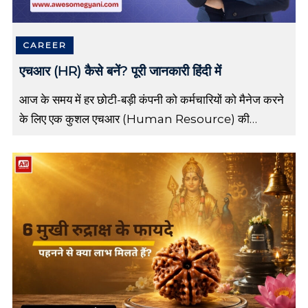
v
a
t
CAREER
i
o
एचआर (HR) कैसे बनें? पूरी जानकारी हिंदी में
n
a
आज के समय में हर छोटी-बड़ी कंपनी को कर्मचारियों को मैनेज करने
l
के लिए एक कुशल एचआर (Human Resource) की
Q
u
आवश्यकता होती है। किसी भी संगठन की सफलता केवल अच्छे […]
o
t
e
s
i
n
H
i
n
d
i
,