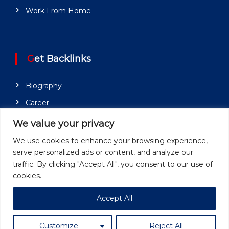
Work From Home
Get Backlinks
Biography
Career
Hindi Quotes
We value your privacy
History
We use cookies to enhance your browsing experience,
serve personalized ads or content, and analyze our
Health
traffic. By clicking "Accept All", you consent to our use of
Success Stories
cookies.
Accept All
Customize
Reject All