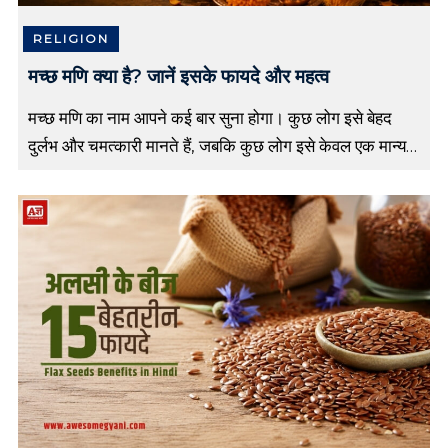
s
t
RELIGION
o
r
मच्छ मणि क्या है? जानें इसके फायदे और महत्व
y
i
मच्छ मणि का नाम आपने कई बार सुना होगा। कुछ लोग इसे बेहद
n
दुर्लभ और चमत्कारी मानते हैं, जबकि कुछ लोग इसे केवल एक मान्यता
H
i
मानते हैं। इंटरनेट और सोशल […]
n
d
i
,
H
i
n
d
i
S
l
o
g