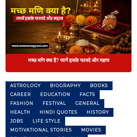
M
e
a
n
i
n
g
f
u
l
मच्छ मणि क्या है? जानें इसके फायदे और महत्व
H
i
n
d
ASTROLOGY
BIOGRAPHY
BOOKS
i
Q
CAREER
EDUCATION
FACTS
u
FASHION
FESTIVAL
GENERAL
o
t
HEALTH
HINDI QUOTES
HISTORY
e
JOBS
LIFE STYLE
s
,
MOTIVATIONAL STORIES
MOVIES
E