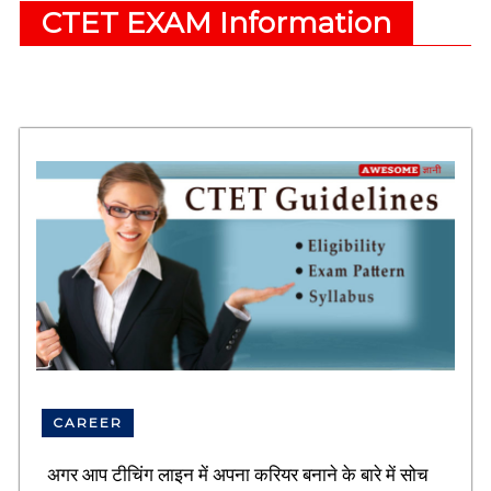
e
e
CTET EXAM Information
r
d
r
g
e
e
a
l
t
e
d
b
l
o
g
s
i
n
h
i
n
CAREER
d
i
,
अगर आप टीचिंग लाइन में अपना करियर बनाने के बारे में सोच