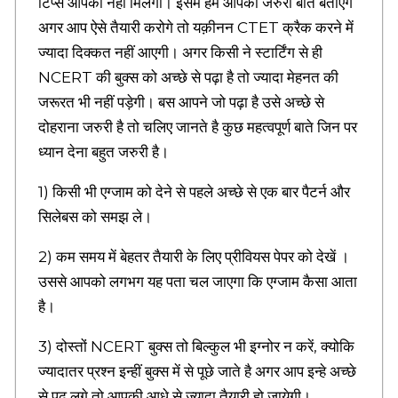
टिप्स आपको नहीं मिलेगी। इसमें हम आपको जरुरी बाते बताएंगे
s
अगर आप ऐसे तैयारी करोगे तो यक़ीनन CTET क्रैक करने में
t
o
ज्यादा दिक्कत नहीं आएगी। अगर किसी ने स्टार्टिंग से ही
r
NCERT की बुक्स को अच्छे से पढ़ा है तो ज्यादा मेहनत की
y
i
जरूरत भी नहीं पड़ेगी। बस आपने जो पढ़ा है उसे अच्छे से
n
दोहराना जरुरी है तो चलिए जानते है कुछ महत्वपूर्ण बाते जिन पर
H
ध्यान देना बहुत जरुरी है।
i
n
d
1) किसी भी एग्जाम को देने से पहले अच्छे से एक बार पैटर्न और
i
सिलेबस को समझ ले।
,
H
2) कम समय में बेहतर तैयारी के लिए प्रीवियस पेपर को देखें ।
i
n
उससे आपको लगभग यह पता चल जाएगा कि एग्जाम कैसा आता
d
है।
i
S
3) दोस्तों NCERT बुक्स तो बिल्कुल भी इग्नोर न करें, क्योकि
l
o
ज्यादातर प्रश्न इन्हीं बुक्स में से पूछे जाते है अगर आप इन्हे अच्छे
g
से पढ़ लगे तो आपकी आधे से ज्यादा तैयारी हो जायेगी।