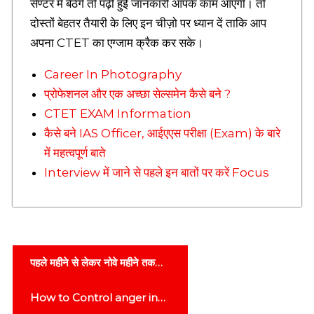
सेण्टर में बैठेंगे तो पढ़ी हुई जानकारी आपके काम आएगी। तो
T
o
दोस्तों बेहतर तैयारी के लिए इन चीज़ो पर ध्यान दें ताकि आप
d
अपना CTET का एग्जाम क्रैक कर सके।
a
y
Career In Photography
T
h
प्रोफेशनल और एक अच्छा सेल्समेन कैसे बने ?
o
CTET EXAM Information
u
g
कैसे बने IAS Officer, आईएएस परीक्षा (Exam) के बारे
h
में महत्वपूर्ण बाते
t
Interview में जाने से पहले इन बातों पर करें Focus
s
i
n
h
i
n
P
d
पहले महीने से लेकर नोवे महीने तक
i
o
गर्भावस्था की पूरी जानकारी, 1 to 9
o
How to Control anger in
r
Months of Pregnancy in
s
s