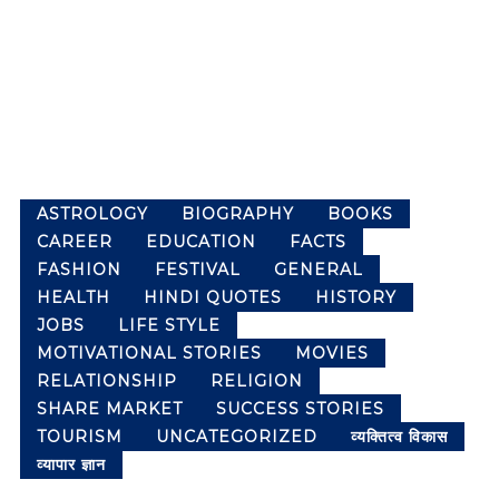
m
l
p
a
l
n
e
g
t
u
a
e
g
P
e
a
w
ASTROLOGY
BIOGRAPHY
BOOKS
c
e
CAREER
EDUCATION
FACTS
k
b
s
FASHION
FESTIVAL
GENERAL
e
i
t
HEALTH
HINDI QUOTES
HISTORY
t
o
JOBS
LIFE STYLE
e
f
MOTIVATIONAL STORIES
MOVIES
f
K
o
RELATIONSHIP
RELIGION
r
n
SHARE MARKET
SUCCESS STORIES
c
o
TOURISM
UNCATEGORIZED
व्यक्तित्व विकास
a
w
व्यापार ज्ञान
r
l
e