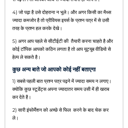
a
n
4) जो पढ़ा है उसे दोहराना न भूले। और अगर किसी का मैथ्स
s
,
ज्यादा कमजोर है तो प्रीवियस इयर्स के प्रश्न पत्र में से उसी
H
तरह के प्रश्न हल करके देखे।
i
n
5) अगर आप पहले से सीटीईटी की तैयारी करना चाहते है और
d
i
कोई टॉपिक आपको कठिन लगता है तो आप यूट्यूब वीडियो से
B
हेल्प ले सकते है।
i
o
कुछ अन्य बाते जो आपको कोई नहीं बताएगा
g
r
1) सबसे पहली बात प्रश्न पत्र पढ़ने में ज्यादा समय न लगाए।
a
p
क्योकि कुछ स्टूडेंट्स अपना ज्यादातर समय उसी में ही खराब
h
कर देते है।
y
,
M
2) सारी इंफोर्मेशन को अच्छे से फिल करने के बाद चेक कर
o
ले।
t
i