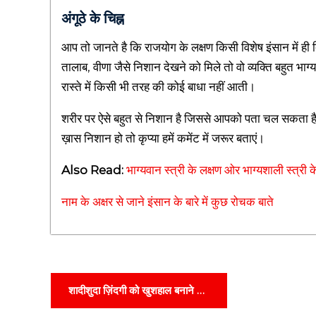
i
अंगूठे के चिह्न
Q
आप तो जानते है कि राजयोग के लक्षण किसी विशेष इंसान में ही द
u
तालाब, वीणा जैसे निशान देखने को मिले तो वो व्यक्ति बहुत भ
o
रास्ते में किसी भी तरह की कोई बाधा नहीं आती।
t
e
शरीर पर ऐसे बहुत से निशान है जिससे आपको पता चल सकता है
s
ख़ास निशान हो तो कृप्या हमें कमेंट में जरूर बताएं।
,
E
Also Read:
भाग्यवान स्त्री के लक्षण ओर भाग्यशाली स्त्री क
d
नाम के अक्षर से जाने इंसान के बारे में कुछ रोचक बाते
u
c
a
t
P
i
शादीशुदा ज़िंदगी को खुशहाल बनाने के
o
o
टिप्स | Happy Married Life