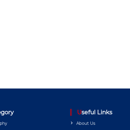
egory
Useful Links
aphy
About Us