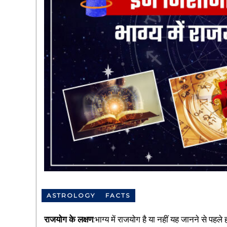
e
b
d
s
g
i
e
t
e
f
o
r
c
a
r
e
e
r
ASTROLOGY
FACTS
r
राजयोग के लक्षण
:भाग्य में राजयोग है या नहीं यह जानने से पह
e