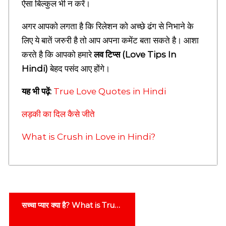
ऐसा बिल्कुल भी न करें।
T
o
d
अगर आपको लगता है कि रिलेशन को अच्छे ढंग से निभाने के
a
लिए ये बातें जरुरी है तो आप अपना कमेंट बता सकते है। आशा
y
करते है कि आपको हमारे
लव टिप्स (Love Tips In
T
h
Hindi)
बेहद पसंद आए होंगे।
o
u
यह भी पढ़ें:
True Love Quotes in Hindi
g
h
लड़की का दिल कैसे जीते
t
s
i
What is Crush in Love in Hindi?
n
h
i
n
d
i
P
सच्चा प्यार क्या है? What is True
o
r
o
Love in Hindi | Sacha Pyar
s