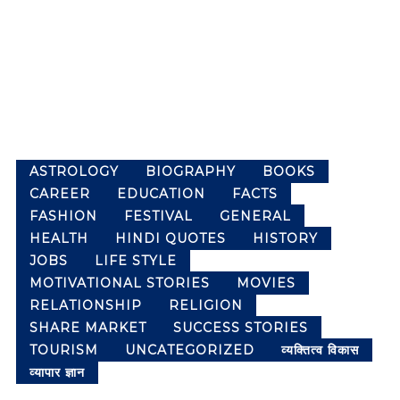
m
l
p
a
l
n
e
g
t
u
a
e
g
P
e
a
w
ASTROLOGY
BIOGRAPHY
BOOKS
c
e
CAREER
EDUCATION
FACTS
k
b
s
FASHION
FESTIVAL
GENERAL
e
i
t
HEALTH
HINDI QUOTES
HISTORY
t
o
JOBS
LIFE STYLE
e
f
MOTIVATIONAL STORIES
MOVIES
f
K
o
RELATIONSHIP
RELIGION
r
n
SHARE MARKET
SUCCESS STORIES
c
o
TOURISM
UNCATEGORIZED
व्यक्तित्व विकास
a
w
व्यापार ज्ञान
r
l
e