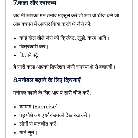
7.कला और स्वास्थ्य
s
t
जब भी आपका मन तनाव महसूस करे तो आप वो चीज करे जो
o
r
आप बचपन में अक्सर किया करते थे जैसे की:
y
i
कोई खेल खेले जैसे की क्रिकेट, लूडो, कैरम आदि।
n
चित्रकारी करे।
H
i
किताबे पढ़े।
n
d
ये सारी कला आपको डिप्रेशन जैसी समस्याओ से बचाएगी।
i
,
8.मनोबल बढ़ाने के लिए क्रियाएँ
H
i
मनोबल बढ़ाने के लिए आप ये सारी चीजें करें :
n
d
व्यायाम (Exercise)
i
S
पेड़ पौधे लगाए और उनकी देख रेख करें।
l
लोगों से बातचीत करें।
o
गाने सुने।
g