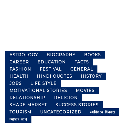
m
l
p
a
l
n
e
g
t
u
a
e
g
P
e
a
w
ASTROLOGY
BIOGRAPHY
BOOKS
c
e
CAREER
EDUCATION
FACTS
k
b
s
FASHION
FESTIVAL
GENERAL
e
i
t
HEALTH
HINDI QUOTES
HISTORY
t
o
JOBS
LIFE STYLE
e
f
MOTIVATIONAL STORIES
MOVIES
f
K
o
RELATIONSHIP
RELIGION
r
n
SHARE MARKET
SUCCESS STORIES
c
o
TOURISM
UNCATEGORIZED
व्यक्तित्व विकास
a
w
व्यापार ज्ञान
r
l
e