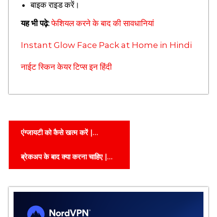
a
बाइक राइड करें।
n
s
यह भी पढ़े:
फेशियल करने के बाद की सावधानियां
,
H
Instant Glow Face Pack at Home in Hindi
i
n
नाईट स्किन केयर टिप्स इन हिंदी
d
i
B
i
o
g
P
r
एंग्जायटी को कैसे खत्म करें |
a
o
Anxiety Ko Kaise Khatam
p
ब्रेकअप के बाद क्या करना चाहिए |
h
Kare
s
y
Breakup Ke Baad Kya
,
t
Karna Chahiye
M
o
n
t
i