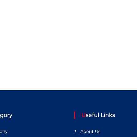
egory
Useful Links
aphy
About Us